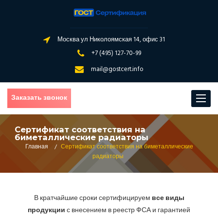
Москва ул Николоямская 14, офис 31
+7 (495) 127-70-99
mail@gostcert.info
Заказать звонок
Toggle
navigat
Сертификат соответствия на
биметаллические радиаторы
Главная
/
Сертификат соответствия на биметаллические
радиаторы
В кратчайшие сроки сертифицируем
все виды
продукции
с внесением в реестр ФСА и гарантией