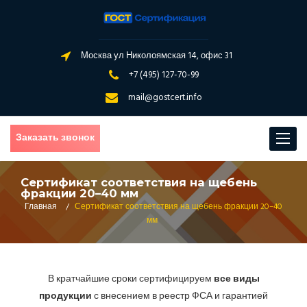
Москва ул Николоямская 14, офис 31
+7 (495) 127-70-99
mail@gostcert.info
Заказать звонок
Toggle
navigat
Сертификат соответствия на щебень
фракции 20–40 мм
Главная
/
Сертификат соответствия на щебень фракции 20–40
мм
В кратчайшие сроки сертифицируем
все виды
продукции
с внесением в реестр ФСА и гарантией