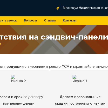
Москва ул Николоямская 14, о
зать звонок
Вопросы
Отзывы
Контакты
тствия на сэндвич-панел
и
ды продукции
с внесением в реестр ФСА и гарантией легитимно
елаем в срок
по договору
Делаем пресональные
или вернем деньги
скидки
постоянным клиентам