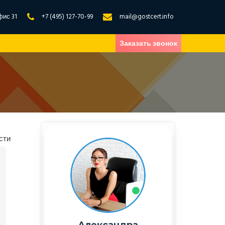
фис 31
+7 (495) 127-70-99
mail@gostcert.info
Заказать звонок
и
сти
Александра