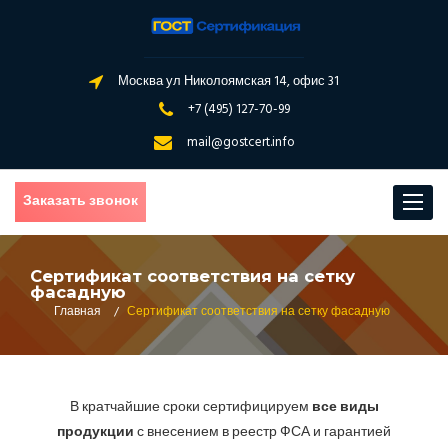
Москва ул Николоямская 14, офис 31
+7 (495) 127-70-99
mail@gostcert.info
Заказать звонок
Toggle
navigat
Сертификат соответствия на сетку
фасадную
Главная
/
Сертификат соответствия на сетку фасадную
В кратчайшие сроки сертифицируем
все виды
продукции
с внесением в реестр ФСА и гарантией