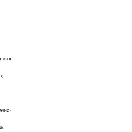
ния к
их
ечно-
к.