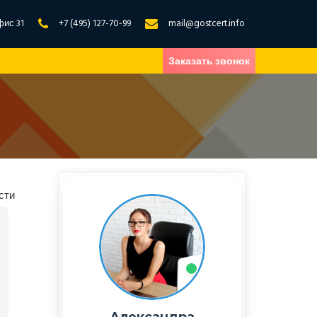
фис 31
+7 (495) 127-70-99
mail@gostcert.info
Заказать звонок
сти
Александра