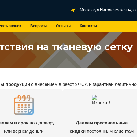
Москва ул Николоямская 14, о
зать звонок
Вопросы
Отзывы
Контакты
тствия на тканевую сетку
ды продукции
с внесением в реестр ФСА и гарантией легитимно
елаем в срок
по договору
Делаем пресональные
или вернем деньги
скидки
постоянным клиентам