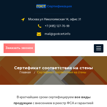
Москва ул Николоямская 14, офис 31
+7 (495) 127-70-99
mail@gostcert.info
Заказать звонок
Toggle
navigat
Сертификат соответствия на стены
Главная
/
Сертификат соответствия на стены
В кратчайшие сроки сертифицируем
все виды
продукции
с внесением в реестр ФСА и гарантией