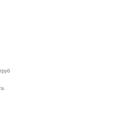
труб
а.