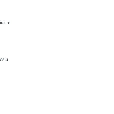
ые на
ля и