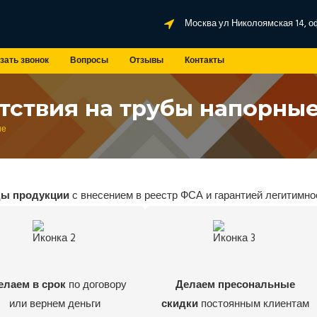
Москва ул Николоямская 14, о
зать звонок
Вопросы
Отзывы
Контакты
тствия на трубы напорны
ые
ды продукции
с внесением в реестр ФСА и гарантией легитимно
елаем в срок
по договору
Делаем пресональные
или вернем деньги
скидки
постоянным клиентам