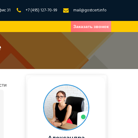
фис 31
+7 (495) 127-70-99
mail@gostcert.info
Заказать звонок
е
сти
Александра