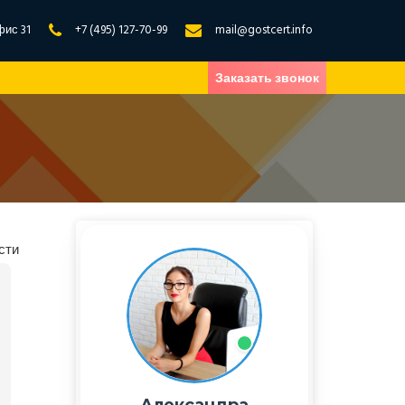
фис 31
+7 (495) 127-70-99
mail@gostcert.info
Заказать звонок
сти
Александра