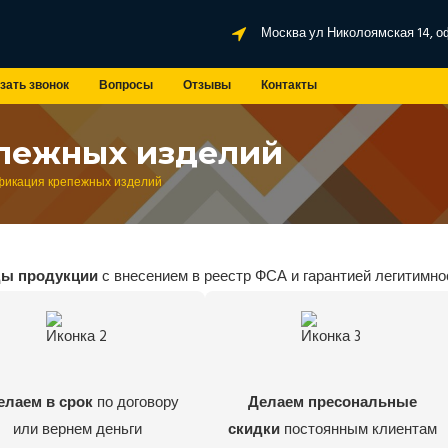
Москва ул Николоямская 14, о
зать звонок
Вопросы
Отзывы
Контакты
пежных изделий
икация крепежных изделий
ды продукции
с внесением в реестр ФСА и гарантией легитимно
елаем в срок
по договору
Делаем пресональные
или вернем деньги
скидки
постоянным клиентам