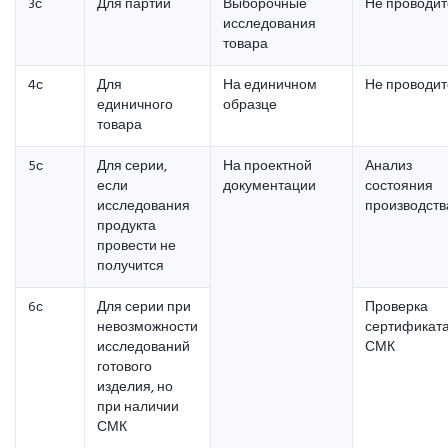
3с
Для партий
Выборочные
Не проводит
исследования
товара
4с
Для
На единичном
Не проводит
единичного
образце
товара
5с
Для серии,
На проектной
Анализ
если
документации
состояния
исследования
производств
продукта
провести не
получится
6с
Для серии при
Проверка
невозможности
сертификат
исследований
СМК
готового
изделия, но
при наличии
СМК