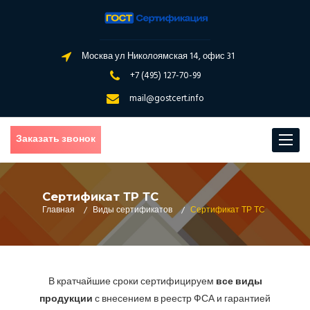
Москва ул Николоямская 14, офис 31
+7 (495) 127-70-99
mail@gostcert.info
Заказать звонок
Toggle
navigat
Сертификат ТР ТС
Главная
/
Виды сертификатов
/
Сертификат ТР ТС
В кратчайшие сроки сертифицируем
все виды
продукции
с внесением в реестр ФСА и гарантией