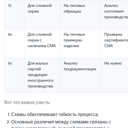
7с
Для сложной
На типовых
Анализ
серии
образцах
состояния
производств
8с
Для сложной
На типовых
Проверка
серии с
примерах
сертификат
наличием СМК
изделия
СМК
9с
Для малых
Анализ
Не нужно
партий
техдокументации
продукции
иностранного
производства
Вот что важно учесть:
Схемы обеспечивают гибкость процесса;
Основные различия между схемами связаны с