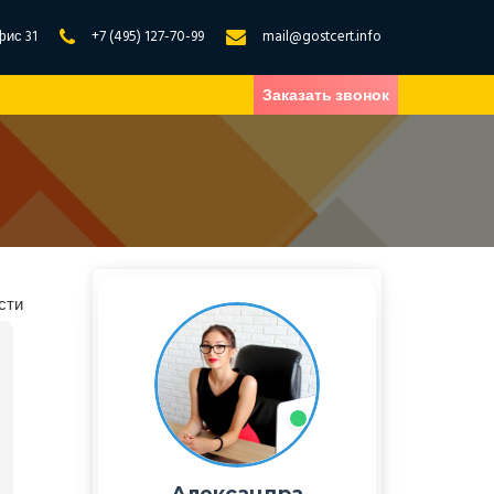
фис 31
+7 (495) 127-70-99
mail@gostcert.info
Заказать звонок
сти
Александра