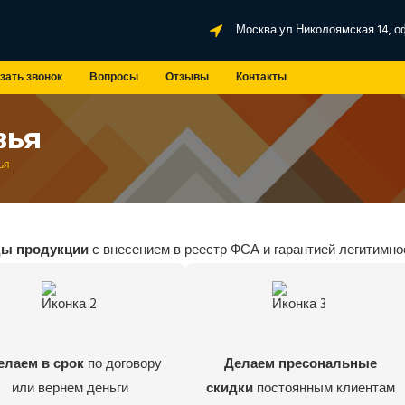
Москва ул Николоямская 14, о
зать звонок
Вопросы
Отзывы
Контакты
вья
ья
ды продукции
с внесением в реестр ФСА и гарантией легитимно
елаем в срок
по договору
Делаем пресональные
или вернем деньги
скидки
постоянным клиентам