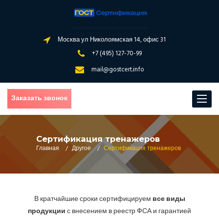
Москва ул Николоямская 14, офис 31
+7 (495) 127-70-99
mail@gostcert.info
Заказать звонок
Toggle
navigat
Сертификация тренажеров
Главная
/
Другое
/
Сертификация тренажеров
В кратчайшие сроки сертифицируем
все виды
продукции
с внесением в реестр ФСА и гарантией