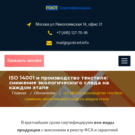
Москва ул Николоямская 14, офис 31
+7 (495) 127-70-99
mail@gostcert.info
Заказать звонок
Toggle
navigat
ISO 14001 и производство текстиля:
снижение экологического следа на
каждом этапе
Главная
/
Обновления
/
ISO 14001 и производство текстиля:
снижение экологического следа на каждом этапе
В кратчайшие сроки сертифицируем
все виды
продукции
с внесением в реестр ФСА и гарантией