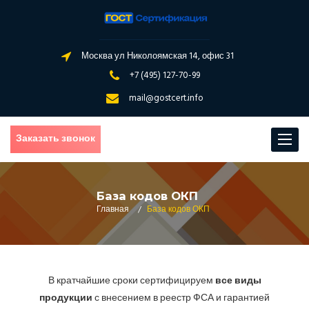
Москва ул Николоямская 14, офис 31
+7 (495) 127-70-99
mail@gostcert.info
Заказать звонок
Toggle
navigat
База кодов ОКП
Главная
/
База кодов ОКП
В кратчайшие сроки сертифицируем
все виды
продукции
с внесением в реестр ФСА и гарантией