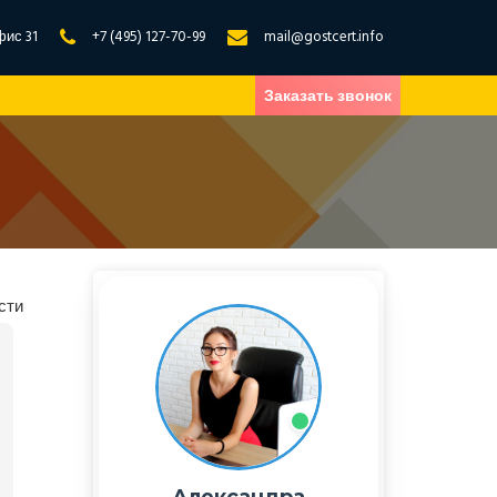
фис 31
+7 (495) 127-70-99
mail@gostcert.info
Заказать звонок
сти
Александра