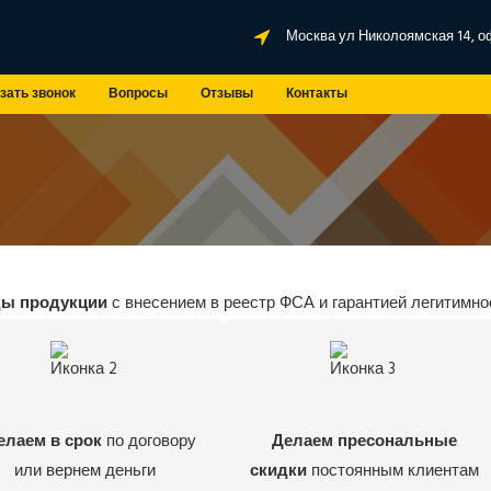
Москва ул Николоямская 14, о
зать звонок
Вопросы
Отзывы
Контакты
ды продукции
с внесением в реестр ФСА и гарантией легитимно
елаем в срок
по договору
Делаем пресональные
или вернем деньги
скидки
постоянным клиентам