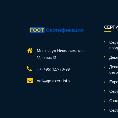
СЕРТ
Серт
прод
Москва ул Николоямская
Декл
14, офис 31
Декл
+7 (495) 127-70-99
безо
mail@gostcert.info
Евро
Серт
Отка
Серт