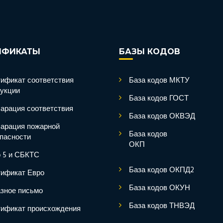
ИФИКАТЫ
БАЗЫ КОДОВ
ификат соответствия
База кодов МКТУ
укции
База кодов ГОСТ
арация соответствия
База кодов ОКВЭД
арация пожарной
База кодов
пасности
ОКП
 5 и СБКТС
База кодов ОКПД2
ификат Евро
База кодов ОКУН
зное письмо
База кодов ТНВЭД
ификат происхождения