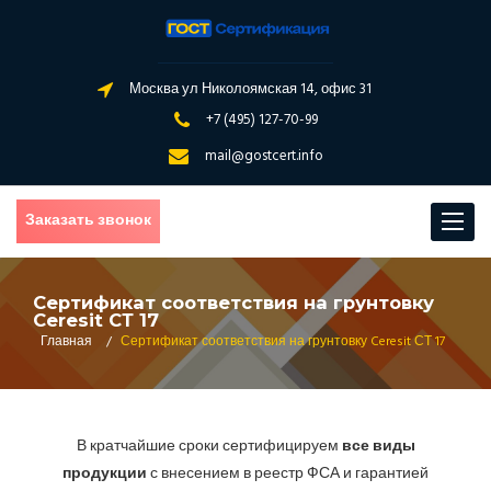
Москва ул Николоямская 14, офис 31
+7 (495) 127-70-99
mail@gostcert.info
Заказать звонок
Toggle
navigat
Сертификат соответствия на грунтовку
Ceresit СТ 17
Главная
/
Сертификат соответствия на грунтовку Ceresit СТ 17
В кратчайшие сроки сертифицируем
все виды
продукции
с внесением в реестр ФСА и гарантией