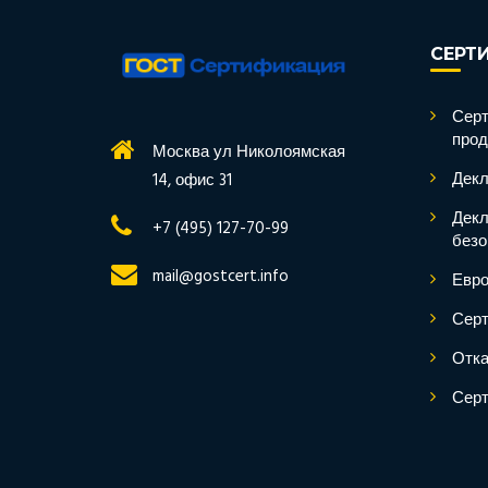
СЕРТ
Серт
прод
Москва ул Николоямская
Декл
14, офис 31
Декл
+7 (495) 127-70-99
безо
mail@gostcert.info
Евро
Серт
Отка
Серт