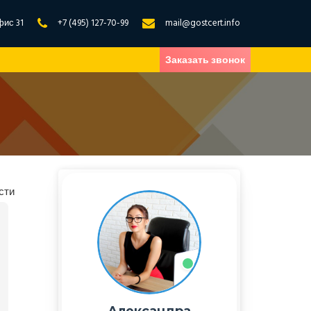
фис 31
+7 (495) 127-70-99
mail@gostcert.info
Заказать звонок
сти
Александра