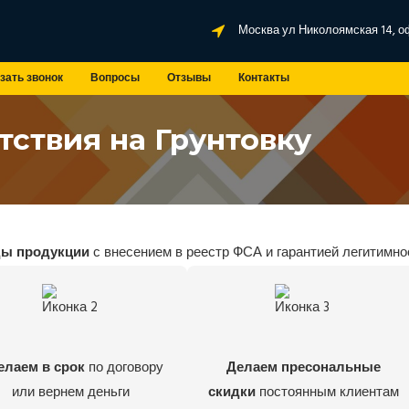
Москва ул Николоямская 14, о
зать звонок
Вопросы
Отзывы
Контакты
тствия на Грунтовку
ды продукции
с внесением в реестр ФСА и гарантией легитимно
елаем в срок
по договору
Делаем пресональные
или вернем деньги
скидки
постоянным клиентам