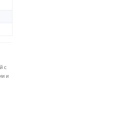
й с
ии и