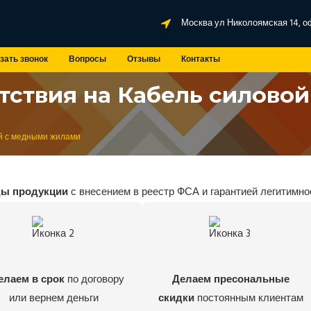
Москва ул Николоямская 14, о
зать звонок
Вопросы
Отзывы
Контакты
тствия на Кабель силово
й с медными жилами
ды продукции
с внесением в реестр ФСА и гарантией легитимно
елаем в срок
по договору
Делаем пресональные
или вернем деньги
скидки
постоянным клиентам