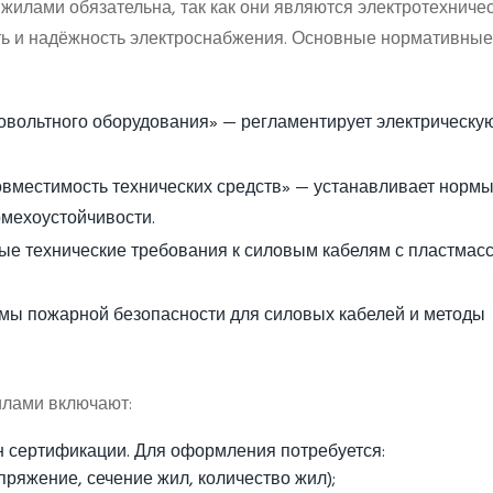
илами обязательна, так как они являются электротехниче
сть и надёжность электроснабжения. Основные нормативные
овольтного оборудования» — регламентирует электрическу
вместимость технических средств» — устанавливает нормы
омехоустойчивости.
е технические требования к силовым кабелям с пластмас
мы пожарной безопасности для силовых кабелей и методы
илами включают:
н сертификации. Для оформления потребуется:
пряжение, сечение жил, количество жил);