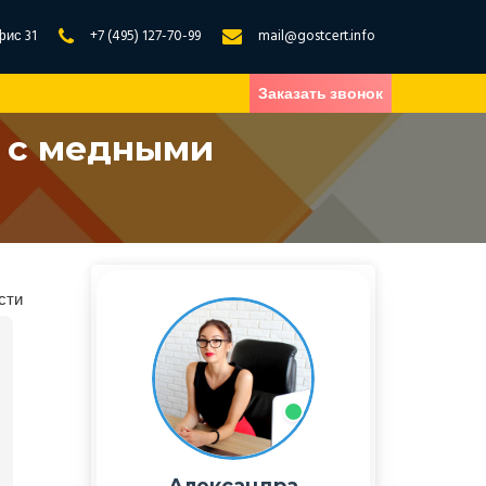
фис 31
+7 (495) 127-70-99
mail@gostcert.info
Заказать звонок
й с медными
сти
Александра