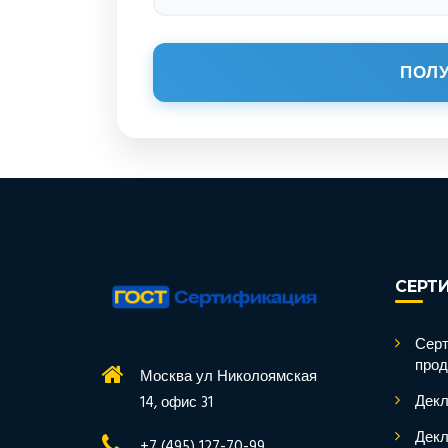
ПОЛУ
СЕРТ
Серт
прод
Москва ул Николоямская
Декл
14, офис 31
Декл
+7 (495) 127-70-99