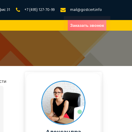
фис 31
+7 (495) 127-70-99
mail@gostcert.info
Заказать звонок
сти
Александра