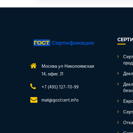
СЕРТ
Серт
прод
Москва ул Николоямская
Декл
14, офис 31
Декл
+7 (495) 127-70-99
безо
mail@gostcert.info
Евро
Серт
Отка