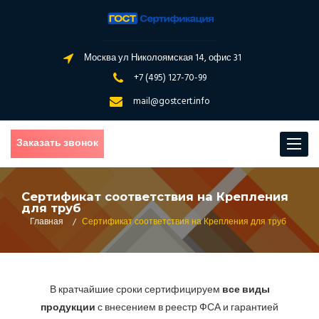
Москва ул Николоямская 14, офис 31
+7 (495) 127-70-99
mail@gostcert.info
Заказать звонок
Toggle
navigat
Сертификат соответствия на Крепления
для труб
Главная
/
Сертификат соответствия на Крепления для труб
В кратчайшие сроки сертифицируем
все виды
продукции
с внесением в реестр ФСА и гарантией