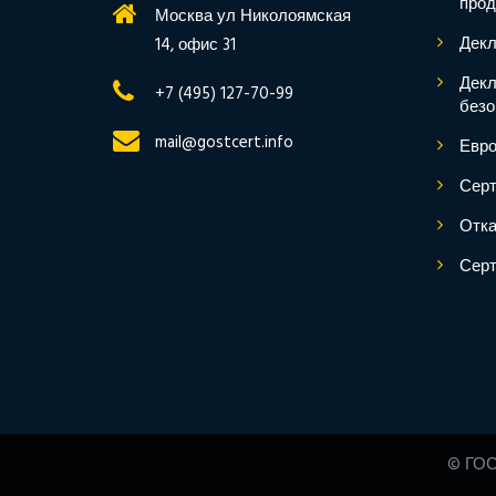
прод
Москва ул Николоямская
Декл
14, офис 31
Декл
+7 (495) 127-70-99
безо
mail@gostcert.info
Евро
Серт
Отка
Серт
© ГОС