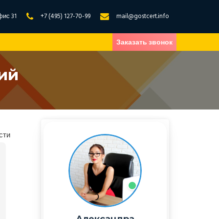
фис 31
+7 (495) 127-70-99
mail@gostcert.info
Заказать звонок
ий
сти
Александра