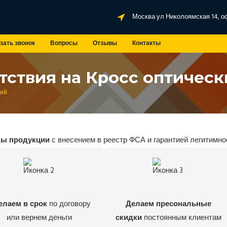
Москва ул Николоямская 14, о
зать звонок
Вопросы
Отзывы
Контакты
тствия на Кросс оптическ
кий
ды продукции
с внесением в реестр ФСА и гарантией легитимно
елаем в срок
по договору
Делаем пресональные
или вернем деньги
скидки
постоянным клиентам