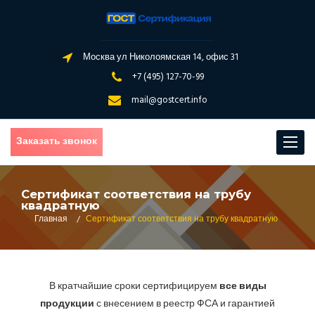
Москва ул Николоямская 14, офис 31
+7 (495) 127-70-99
mail@gostcert.info
Заказать звонок
Toggle
navigat
Сертификат соответствия на трубу
квадратную
Главная
/
Сертификат соответствия на трубу квадратную
В кратчайшие сроки сертифицируем
все виды
продукции
с внесением в реестр ФСА и гарантией