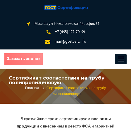
Москва ул Николоямская 14, офис 31
+7 (495) 127-70-99
mail@gostcert.info
Заказать звонок
Toggle
navigat
Сертификат соответствия на трубу
полипропиленовую
Главная
/
Сертификат соответствия на трубу
полипропиленовую
В кратчайшие сроки сертифицируем
все виды
продукции
с внесением в реестр ФСА и гарантией