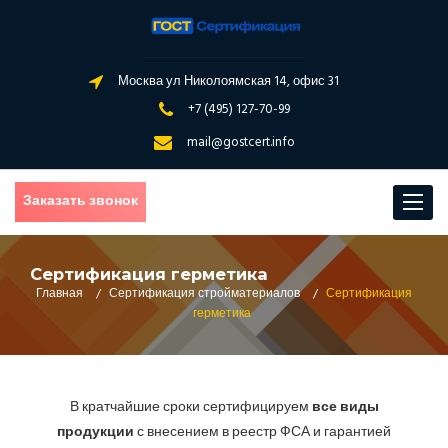
Москва ул Николоямская 14, офис 31
+7 (495) 127-70-99
mail@gostcert.info
Заказать звонок
Toggle
navigat
Сертификация герметика
Главная
/
Сертификация стройматериалов
/
Сертификация
герметика
В кратчайшие сроки сертифицируем
все виды
продукции
с внесением в реестр ФСА и гарантией