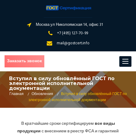
Москва ул Николоямская 14, офис 31
+7 (495) 127-70-99
mail@gostcert.info
Заказать звонок
Toggle
navigat
Вступил в силу обновлённый ГОСТ по
электронной исполнительной
документации
Главная
/
Обновления
/
Вступил в силу обновлённый ГОСТ по
электронной исполнительной документации
В кратчайшие сроки сертифицируем
все виды
продукции
с внесением в реестр ФСА и гарантией