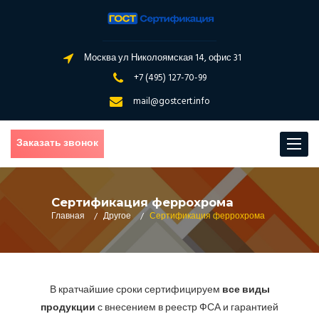
Москва ул Николоямская 14, офис 31
+7 (495) 127-70-99
mail@gostcert.info
Заказать звонок
Toggle
navigat
Сертификация феррохрома
Главная
/
Другое
/
Сертификация феррохрома
В кратчайшие сроки сертифицируем
все виды
продукции
с внесением в реестр ФСА и гарантией