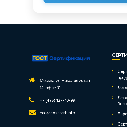
СЕРТ
Серт
прод
Москва ул Николоямская
Декл
14, офис 31
Декл
+7 (495) 127-70-99
безо
mail@gostcert.info
Евро
Серт