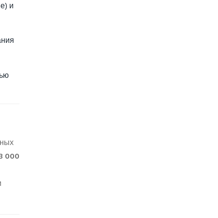
е) и
ания
тью
нных
3 000
и