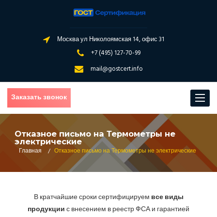
Москва ул Николоямская 14, офис 31
+7 (495) 127-70-99
mail@gostcert.info
Заказать звонок
Toggle
navigat
Отказное письмо на Термометры не
электрические
Главная
/
Отказное письмо на Термометры не электрические
В кратчайшие сроки сертифицируем
все виды
продукции
с внесением в реестр ФСА и гарантией