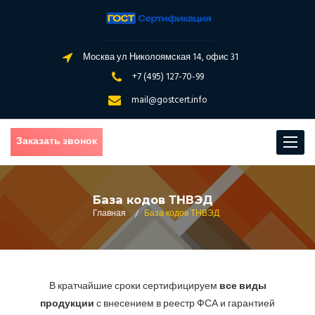
Москва ул Николоямская 14, офис 31
+7 (495) 127-70-99
mail@gostcert.info
Заказать звонок
Toggle
navigat
База кодов ТНВЭД
Главная
/
База кодов ТНВЭД
В кратчайшие сроки сертифицируем
все виды
продукции
с внесением в реестр ФСА и гарантией