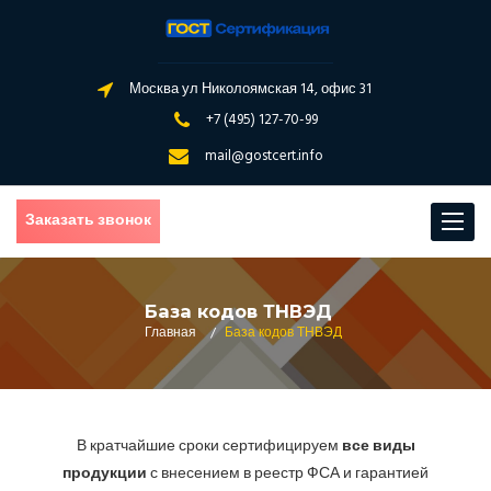
Москва ул Николоямская 14, офис 31
+7 (495) 127-70-99
mail@gostcert.info
Заказать звонок
Toggle
navigat
База кодов ТНВЭД
Главная
/
База кодов ТНВЭД
В кратчайшие сроки сертифицируем
все виды
продукции
с внесением в реестр ФСА и гарантией