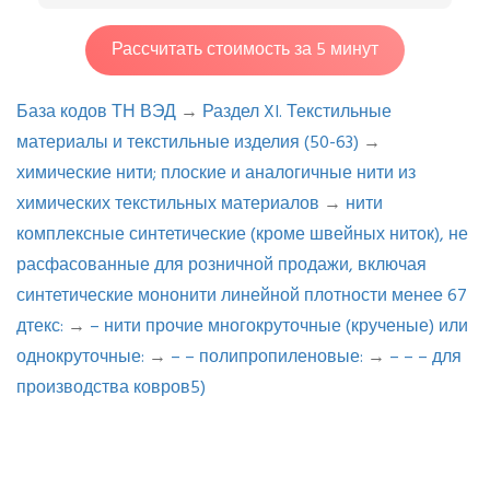
Рассчитать стоимость за 5 минут
База кодов ТН ВЭД
→
Раздел XI. Текстильные
материалы и текстильные изделия (50-63)
→
химические нити; плоские и аналогичные нити из
химических текстильных материалов
→
нити
комплексные синтетические (кроме швейных ниток), не
расфасованные для розничной продажи, включая
синтетические мононити линейной плотности менее 67
дтекс:
→
– нити прочие многокруточные (крученые) или
однокруточные:
→
– – полипропиленовые:
→
– – – для
производства ковров5)