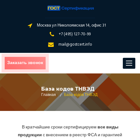
Москва ул Николоямская 14, офис 31
+7 (495) 127-70-99
mail@gostcert.info
Заказать звонок
Toggle
navigat
База кодов ТНВЭД
Главная
/
База кодов ТНВЭД
В кратчайшие сроки сертифицируем
все виды
продукции
с внесением в реестр ФСА и гарантией