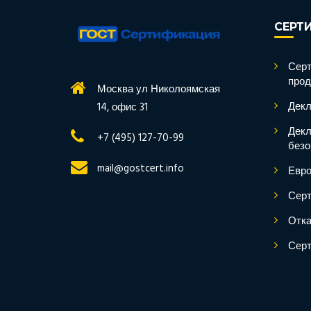
СЕРТ
Серт
прод
Москва ул Николоямская
Декл
14, офис 31
Декл
+7 (495) 127-70-99
безо
mail@gostcert.info
Евро
Серт
Отка
Серт