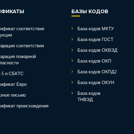
ИФИКАТЫ
БАЗЫ КОДОВ
ификат соответствия
База кодов МКТУ
укции
База кодов ГОСТ
арация соответствия
База кодов ОКВЭД
арация пожарной
База кодов ОКП
пасности
База кодов ОКПД2
 5 и СБКТС
База кодов ОКУН
ификат Евро
База кодов
зное письмо
ТНВЭД
ификат происхождения