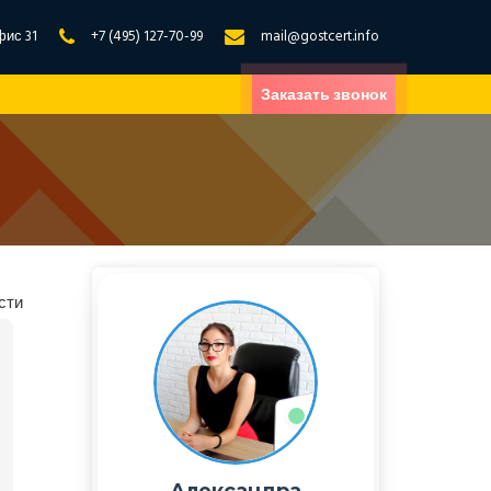
фис 31
+7 (495) 127-70-99
mail@gostcert.info
Заказать звонок
сти
Александра