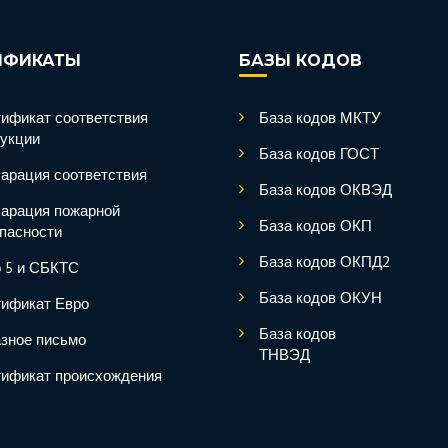
ИФИКАТЫ
БАЗЫ КОДОВ
ификат соответствия
База кодов МКТУ
укции
База кодов ГОСТ
арация соответствия
База кодов ОКВЭД
арация пожарной
База кодов ОКП
пасности
База кодов ОКПД2
 5 и СБКТС
База кодов ОКУН
ификат Евро
База кодов
зное письмо
ТНВЭД
ификат происхождения