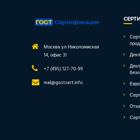
СЕРТ
Серт
прод
Москва ул Николоямская
Декл
14, офис 31
Декл
+7 (495) 127-70-99
безо
mail@gostcert.info
Евро
Серт
Отка
Серт