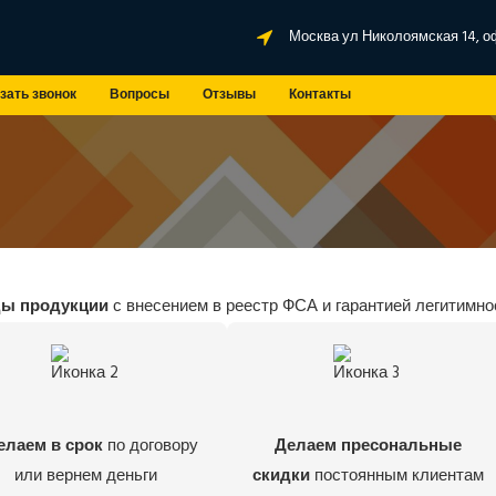
Москва ул Николоямская 14, о
зать звонок
Вопросы
Отзывы
Контакты
ды продукции
с внесением в реестр ФСА и гарантией легитимно
елаем в срок
по договору
Делаем пресональные
или вернем деньги
скидки
постоянным клиентам