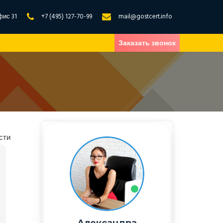
фис 31
+7 (495) 127-70-99
mail@gostcert.info
Заказать звонок
сти
Александра