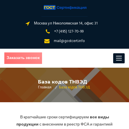
Москва ул Николоямская 14, офис 31
+7 (495) 127-70-99
mail@gostcert.info
Заказать звонок
Toggle
navigat
База кодов ТНВЭД
Главная
/
База кодов ТНВЭД
В кратчайшие сроки сертифицируем
все виды
продукции
с внесением в реестр ФСА и гарантией