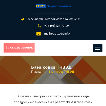
Москва ул Николоямская 14, офис 31
+7 (495) 127-70-99
mail@gostcert.info
Заказать звонок
Toggle
navigat
База кодов ТНВЭД
Главная
/
База кодов ТНВЭД
В кратчайшие сроки сертифицируем
все виды
продукции
с внесением в реестр ФСА и гарантией