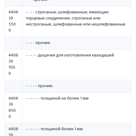
4408
- - - - строганые; шлифованные; имеющие
39
торцевые соединения, стpоганые или
550
нестpоганые, шлифованные или нешлифованные
0
- - - - пpочие:
4408
- - - - - дощечки для изготовления каандашей
39
700
0
- - - - - пpочие:
4408
- - - - - - толщиной не более 1 мм
39
850
0
4408
- - - - - - толщиной более 1 мм
39