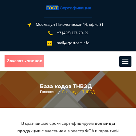
Москва ул Николоямская 14, офис 31
+7 (495) 127-70-99
mail@gostcert.info
Заказать звонок
Toggle
navigat
База кодов ТНВЭД
Главная
/
База кодов ТНВЭД
В кратчайшие сроки сертифицируем
все виды
продукции
с внесением в реестр ФСА и гарантией