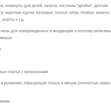
ла, конверты для детей, халаты, костюмы "двойка", детские
, короткие куртки, ветровки, платья, юбки, болеро, жакеты,
 шорты и т.д.
ачены для новорожденных и младенцев и поэтому включен
змеров.
:
вные платья с капюшонами
м и рукавами, образующая пальто и мешок (полностью закр
ймами.