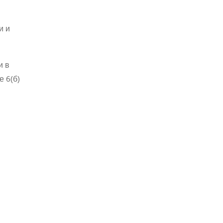
и и
и в
 6(б)