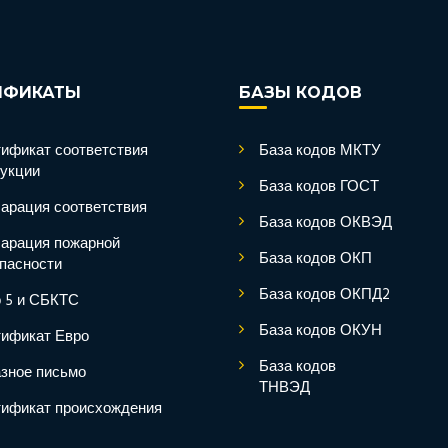
ИФИКАТЫ
БАЗЫ КОДОВ
ификат соответствия
База кодов МКТУ
укции
База кодов ГОСТ
арация соответствия
База кодов ОКВЭД
арация пожарной
База кодов ОКП
пасности
База кодов ОКПД2
 5 и СБКТС
База кодов ОКУН
ификат Евро
База кодов
зное письмо
ТНВЭД
ификат происхождения