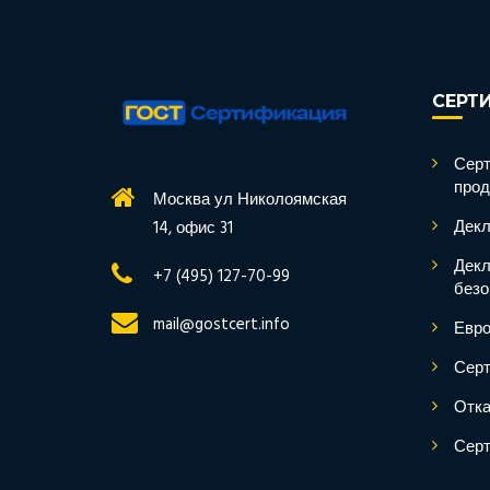
СЕРТ
Серт
прод
Москва ул Николоямская
Декл
14, офис 31
Декл
+7 (495) 127-70-99
безо
mail@gostcert.info
Евро
Серт
Отка
Серт