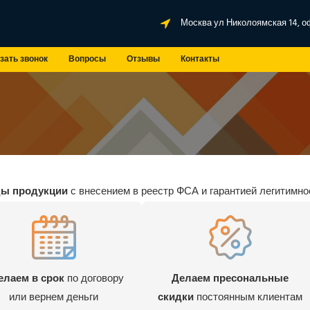
Москва ул Николоямская 14, о
зать звонок
Вопросы
Отзывы
Контакты
ды продукции
с внесением в реестр ФСА и гарантией легитимно
елаем в срок
по договору
Делаем пресональные
или вернем деньги
скидки
постоянным клиентам