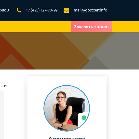
фис 31
+7 (495) 127-70-99
mail@gostcert.info
Заказать звонок
сти
Александра