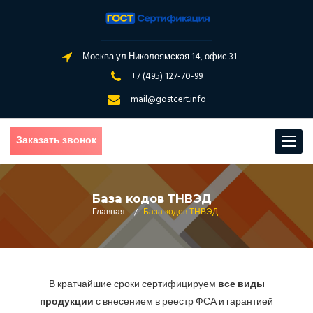
Москва ул Николоямская 14, офис 31
+7 (495) 127-70-99
mail@gostcert.info
Заказать звонок
Toggle
navigat
База кодов ТНВЭД
Главная
/
База кодов ТНВЭД
В кратчайшие сроки сертифицируем
все виды
продукции
с внесением в реестр ФСА и гарантией