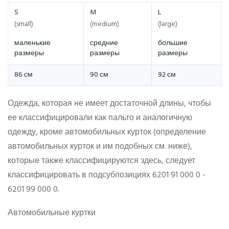
S
M
L
(small)
(medium)
(large)
маленькие
средние
большие
размеры
размеры
размеры
86 см
90 см
92 см
Одежда, которая не имеет достаточной длины, чтобы
ее классифицировали как пальто и аналогичную
одежду, кроме автомобильных курток (определение
автомобильных курток и им подобных см. ниже),
которые также классифицируются здесь, следует
классифицировать в подсубпозициях 6201 91 000 0 -
6201 99 000 0.
Автомобильные куртки