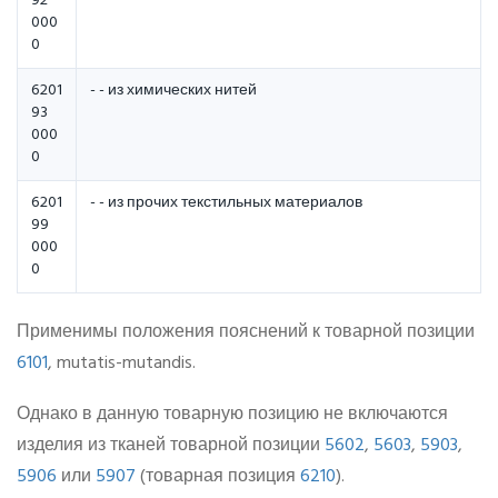
92
000
0
6201
- - из химических нитей
93
000
0
6201
- - из прочих текстильных материалов
99
000
0
Применимы положения пояснений к товарной позиции
6101
, mutatis-mutandis.
Однако в данную товарную позицию не включаются
изделия из тканей товарной позиции
5602
,
5603
,
5903
,
5906
или
5907
(товарная позиция
6210
).