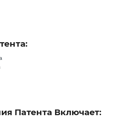
тента:
а
в
ия Патента Включает: