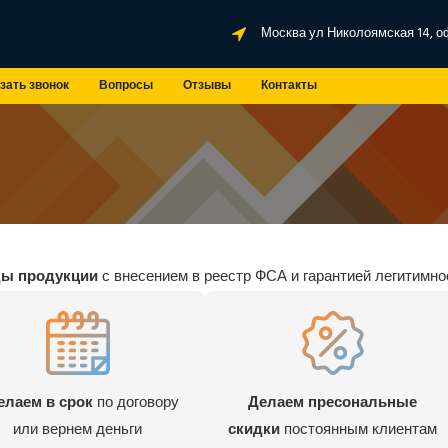
Москва ул Николоямская 14, о
зать звонок
Вопросы
Отзывы
Контакты
а
ды продукции
с внесением в реестр ФСА и гарантией легитимно
елаем в срок
по договору
Делаем пресональные
или вернем деньги
скидки
постоянным клиентам