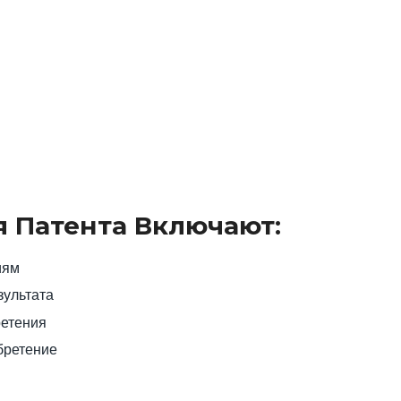
 Патента Включают:
иям
зультата
ретения
бретение