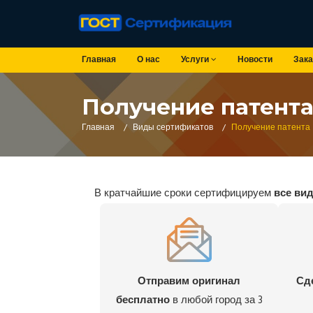
Главная
О нас
Услуги
Новости
Зака
Получение патент
Главная
/
Виды сертификатов
/
Получение патента
В кратчайшие сроки сертифицируем
все ви
Отправим оригинал
Сд
бесплатно
в любой город за 3