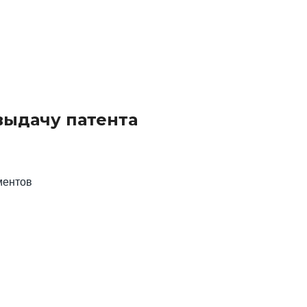
выдачу патента
ментов