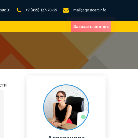
фис 31
+7 (495) 127-70-99
mail@gostcert.info
Заказать звонок
сти
Александра