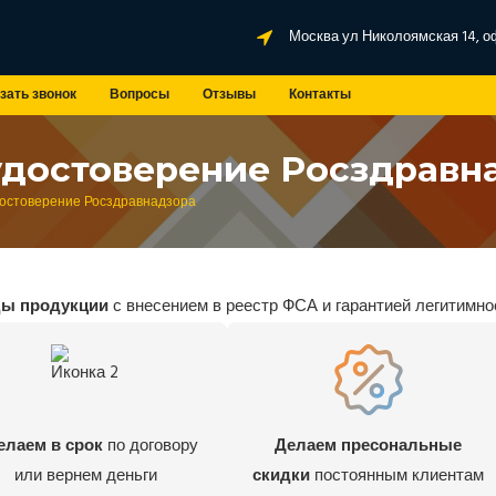
Москва ул Николоямская 14, о
зать звонок
Вопросы
Отзывы
Контакты
удостоверение Росздравн
достоверение Росздравнадзора
ды продукции
с внесением в реестр ФСА и гарантией легитимно
елаем в срок
по договору
Делаем пресональные
или вернем деньги
скидки
постоянным клиентам