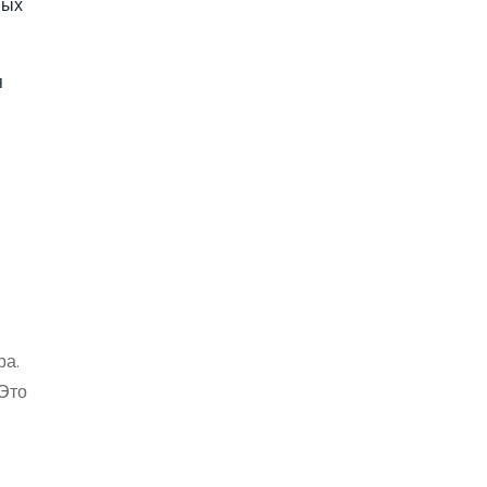
ных
я
ра.
 Это