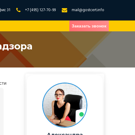
фис 31
+7 (495) 127-70-99
mail@gostcert.info
Заказать звонок
адзора
сти
Александра